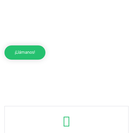
Somos Cerrajeros Alicante 24 horas y hemos venido
para solucionarte todos aquellos pequeños
contratiempos que te pueden surgir en el día a día,
relacionados con la cerrajería, como olvidar, perder o
romper las llaves de tu casa o coche.
¡Llámanos!
Servicios de cerrajería: